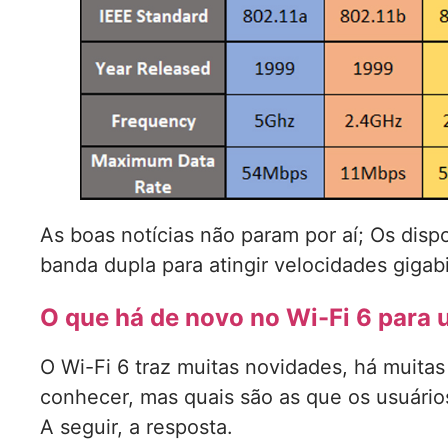
As boas notícias não param por aí; Os disp
banda dupla para atingir velocidades giga
O que há de novo no Wi-Fi 6 para
O Wi-Fi 6 traz muitas novidades, há muita
conhecer, mas quais são as que os usuári
A seguir, a resposta.