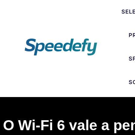
SEL
P
S
S
O Wi-Fi 6 vale a pe