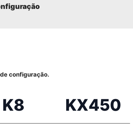
onfiguração
 de configuração.
K8
KX450