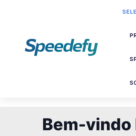
SEL
P
S
S
Bem-vindo