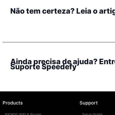
Não tem certeza? Leia o arti
Ainda precisa de ajuda? Ent
Suporte Speedefy
Products
Support
AX1800 WiFi 6 Router
Setup Guide