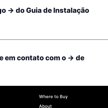
go → do Guia de Instalação
re em contato com o → de
Where to Buy
About