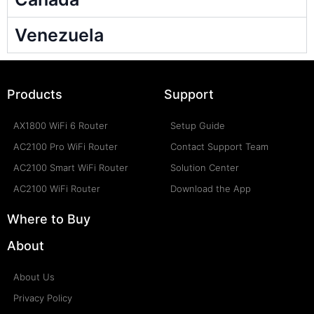
Venezuela
Products
Support
AX1800 WiFi 6 Router
Setup Guide
AC2100 Pro WiFi Router
Contact Support Team
AC2100 Smart WiFi Router
Solution Center
AC2100 WiFi Router
Download the App
Where to Buy
About
About Us
Privacy Policy