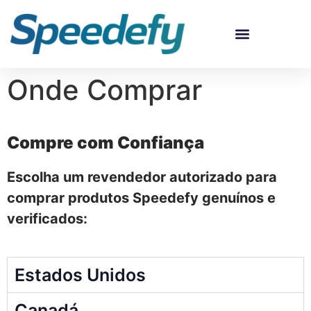
SELECIONE O MODELO – VÍDEOS DO GUIA DE CONFIGURAÇÃO DO ROTEADOR SPEEDEFY WIFI
SPEEDEFY CUSTOMER SERVICE – SUPORTE TÉCNICO
SOBRE A SPEEDEFY | PARA PARCEIROS, REVENDEDORES E PRESTADORES DE SERVIÇOS
Onde Comprar
Compre com Confiança
Escolha um revendedor autorizado para
comprar produtos Speedefy genuínos e
verificados:
Estados Unidos
Canadá