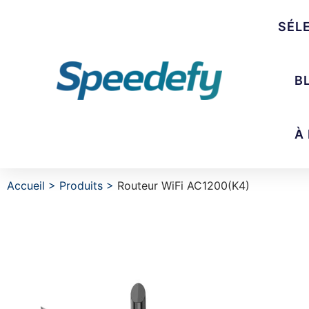
SÉL
B
À
Accueil
>
Produits
>
Routeur WiFi AC1200(K4)