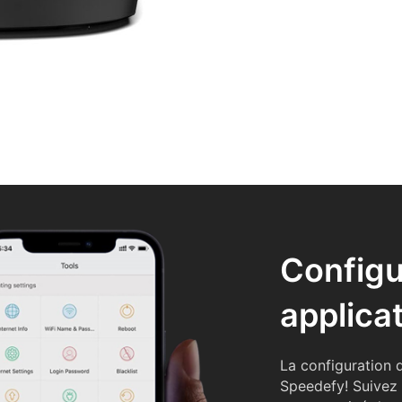
Configu
applica
La configuration d
Speedefy! Suivez 