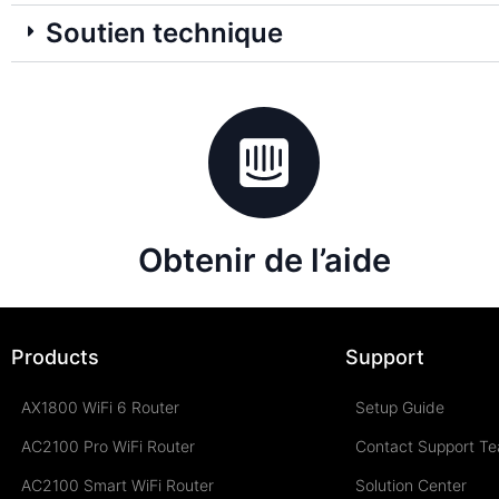
Soutien technique
Obtenir de l’aide
Products
Support
AX1800 WiFi 6 Router
Setup Guide
AC2100 Pro WiFi Router
Contact Support T
AC2100 Smart WiFi Router
Solution Center