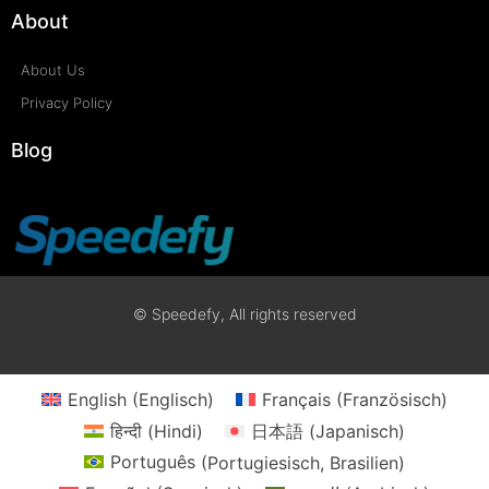
About
About Us
Privacy Policy
Blog
© Speedefy, All rights reserved
English
(
Englisch
)
Français
(
Französisch
)
हिन्दी
(
Hindi
)
日本語
(
Japanisch
)
Português
(
Portugiesisch, Brasilien
)