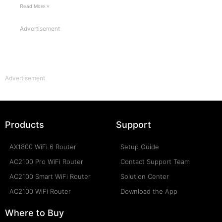
Read More »
Advertisement
Advertisement
Products
Support
AX1800 WiFi 6 Router
Setup Guide
AC2100 Pro WiFi Router
Contact Support Team
AC2100 Smart WiFi Router
Solution Center
AC2100 WiFi Router
Download the App
Where to Buy