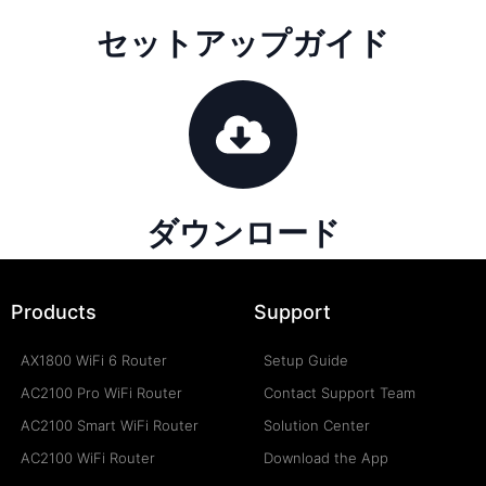
セットアップガイド
ダウンロード
Products
Support
AX1800 WiFi 6 Router
Setup Guide
AC2100 Pro WiFi Router
Contact Support Team
AC2100 Smart WiFi Router
Solution Center
AC2100 WiFi Router
Download the App