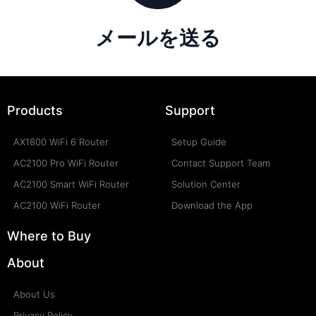
メールを送る
Products
Support
AX1800 WiFi 6 Router
Setup Guide
AC2100 Pro WiFi Router
Contact Support Team
AC2100 Smart WiFi Router
Solution Center
AC2100 WiFi Router
Download the App
Where to Buy
About
About Us
Privacy Policy