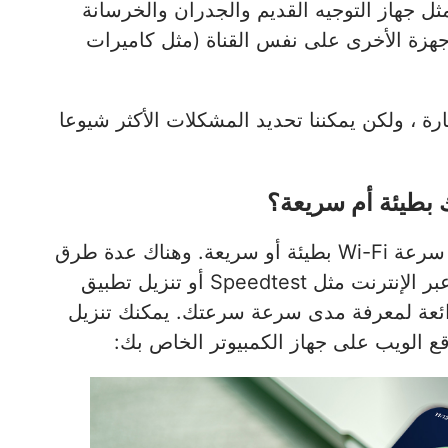
العديد من الأسباب لضعف إشارات WiFi ، مثل جهاز التوجيه القديم والجدران والخرسانة
أجهزة الأخرى على نفس القناة (مثل كاميرات
ة ، ولكن يمكننا تحديد المشكلات الأكثر شيوعا
يعد اختبار سرعة الإنترنت طريقة ممتازة لمعرفة سرعة Wi-Fi بطيئة أو سريعة. وهناك عدة طرق
لاختبار سرعة Wi-Fi لديك. يمكنك استخدام أداة عبر الإنترنت مثل Speedtest أو تنزيل تطبيق
Wi-Fi Anal هي طريقة رائعة لمعرفة مدى سرعة سرعتك. يمكنك تنزيل
ع الويب على جهاز الكمبيوتر الخاص بك: